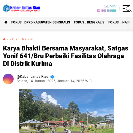
SENIN
10 08 2026
FOKUS : DPRD KABUPATEN BENGKALIS
FOKUS : BENGKALIS
FOKUS : .NASI
›
Fokus : .Nasional
Karya Bhakti Bersama Masyarakat, Satgas Yonif 641/Bru Perbaiki Fasilitas Olahraga Di Distrik Kurima
Karya Bhakti Bersama Masyarakat, Satgas
Yonif 641/Bru Perbaiki Fasilitas Olahraga
Di Distrik Kurima
Kabar Lintas Riau
Selasa, 14 Januari 2025, Januari 14, 2025 WIB