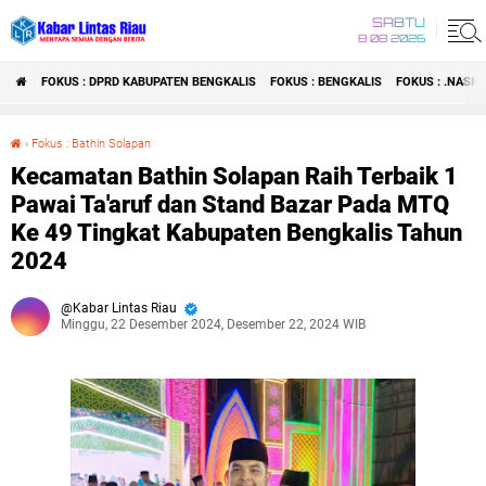
SABTU
8 08 2026
FOKUS : DPRD KABUPATEN BENGKALIS
FOKUS : BENGKALIS
FOKUS : .NASI
›
Fokus : Bathin Solapan
Kecamatan Bathin Solapan Raih Terbaik 1 Pawai Ta'aruf dan Stand Bazar Pada MTQ Ke 49 Tingkat Kabupaten Bengkalis Tahun 2024
Kecamatan Bathin Solapan Raih Terbaik 1
Pawai Ta'aruf dan Stand Bazar Pada MTQ
Ke 49 Tingkat Kabupaten Bengkalis Tahun
2024
Kabar Lintas Riau
Minggu, 22 Desember 2024, Desember 22, 2024 WIB