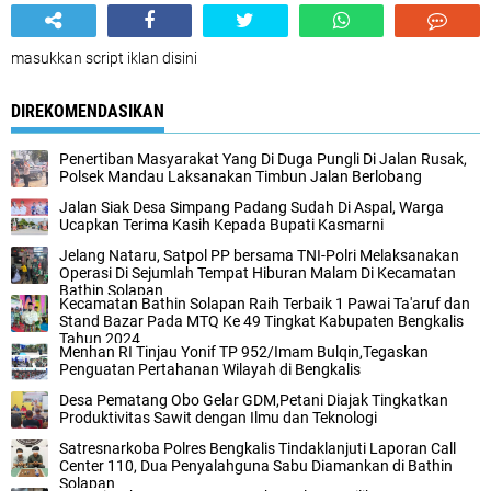
masukkan script iklan disini
DIREKOMENDASIKAN
Penertiban Masyarakat Yang Di Duga Pungli Di Jalan Rusak,
Polsek Mandau Laksanakan Timbun Jalan Berlobang
Jalan Siak Desa Simpang Padang Sudah Di Aspal, Warga
Ucapkan Terima Kasih Kepada Bupati Kasmarni
Jelang Nataru, Satpol PP bersama TNI-Polri Melaksanakan
Operasi Di Sejumlah Tempat Hiburan Malam Di Kecamatan
Bathin Solapan
Kecamatan Bathin Solapan Raih Terbaik 1 Pawai Ta'aruf dan
Stand Bazar Pada MTQ Ke 49 Tingkat Kabupaten Bengkalis
Tahun 2024
Menhan RI Tinjau Yonif TP 952/Imam Bulqin,Tegaskan
Penguatan Pertahanan Wilayah di Bengkalis
Desa Pematang Obo Gelar GDM,Petani Diajak Tingkatkan
Produktivitas Sawit dengan Ilmu dan Teknologi
Satresnarkoba Polres Bengkalis Tindaklanjuti Laporan Call
Center 110, Dua Penyalahguna Sabu Diamankan di Bathin
Solapan