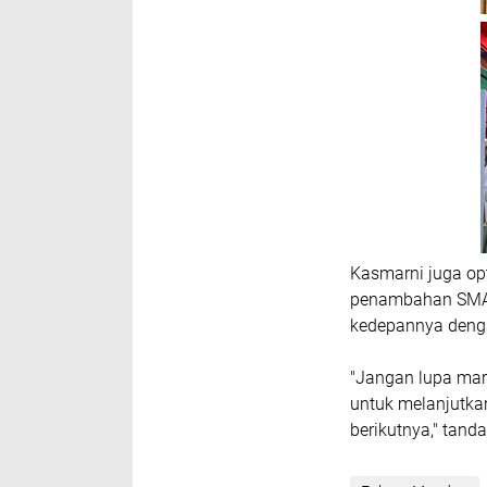
Kasmarni juga op
penambahan SMA 
kedepannya deng
"Jangan lupa mari
untuk melanjutka
berikutnya," tand