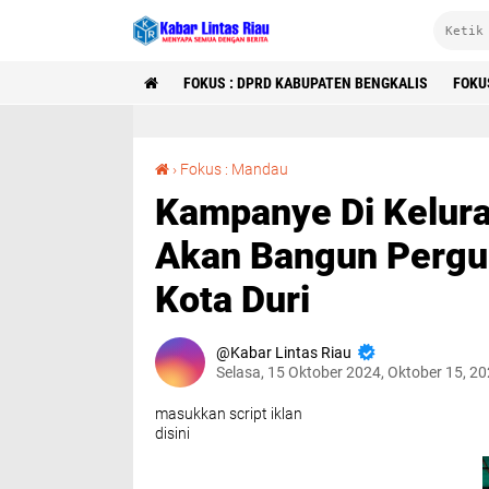
FOKUS : DPRD KABUPATEN BENGKALIS
FOKU
Kampanye Di Kelurahaan Air Jamban, Kasmarni Akan Bangun Perguruan Tinggi Politeknik di Kota Duri
›
Fokus : Mandau
Kampanye Di Kelura
Akan Bangun Pergur
Kota Duri
Kabar Lintas Riau
Selasa, 15 Oktober 2024, Oktober 15, 2
masukkan script iklan
disini