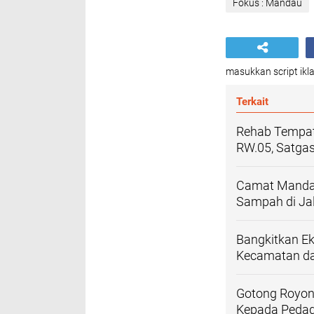
Fokus : Mandau
masukkan script ikla
Terkait
Rehab Tempat
RW.05, Satga
Camat Mandau
Sampah di Ja
Bangkitkan E
Kecamatan dan
Gotong Royon
Kepada Peda