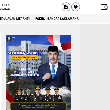
SENIN
08 2026
 KEPULAUAN MERANTI
FOKUS : BANDAR LAKSAMANA
FOKUS : DPRD KA