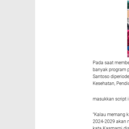
Pada saat member
banyak program p
Santoso diperiod
Kesehatan, Pendi
masukkan script i
"Kalau memang ka
2024-2029 akan me
kata Kasmarni di