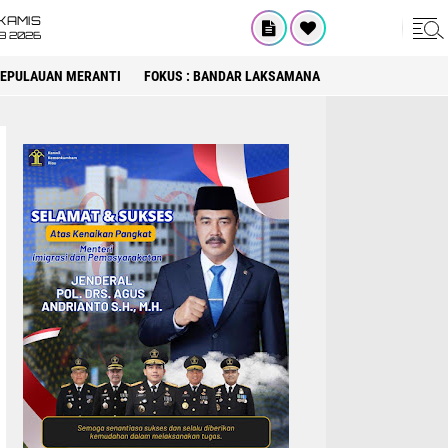
KAMIS
8 2026
 KEPULAUAN MERANTI
FOKUS : BANDAR LAKSAMANA
FOKUS : DPRD KA