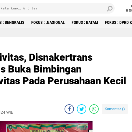
6 0
S : BENGKALIS
FOKUS : .NASIONAL
FOKUS : BATAM
FOKUS : DPRD
vitas, Disnakertrans
is Buka Bimbingan
vitas Pada Perusahaan Kecil
Komentar (
)
024 WIB