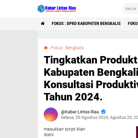
FOKUS : DPRD KABUPATEN BENGKALIS
FOKU
Tingkatkan Produktivitas, Disnakertrans Kabupaten Bengkalis Buka Bimbingan Konsultasi Produktivitas Pada Perusahaan Kecil Tahun 2024.
›
Fokus : Bengkalis
Tingkatkan Produkti
Kabupaten Bengkal
Konsultasi Produkti
Tahun 2024.
Kabar Lintas Riau
Selasa, 20 Agustus 2024, Agustus 20, 2
masukkan script iklan
disini