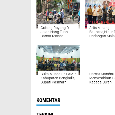
Gotong Royong Di
Artis Minang
Jalan Hang Tuah:
Fauzana,Hibur
Camat Mandau
Undangan Mal
Himbau Kepada
Akrab Polsek 
Pedaggang Jangan
Buang Limbah
Sembarang Tempat
Buka Musdalub LAMR
Camat Mandau
Kabupaten Bengkalis,
Menyerahkan H
Bupati Kasmarni
Kepada Lurah
Berharap Akan
Pematang Pud
Terpilih Pengurus
Sebagai Juara 
MKA Dan DPH Yang
Evaluasi Kelura
Visioner
Terbaik
KOMENTAR
TERKINI