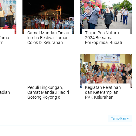
Camat Mandau Tinjau
Tinjau Pos Nataru
 Tamu
lomba Festival Lampu
2024 Bersama
am
Colok Di Kelurahan
Forkopimda, Bupati
Mandau
Duri Timur
Kasmarni Pastikan
Arus Mudik Berjalan
Lancar
Peduli Lingkungan,
Kegiatan Pelatihan
adiah
Camat Mandau Hadiri
dan Keterampilan
Gotong Royong di
PKK Kelurahan
u
Kelurahan Talang
Talang Mandi 2024
1
Mandi
han
Tampilkan