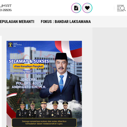
UM'AT
08 2026
 KEPULAUAN MERANTI
FOKUS : BANDAR LAKSAMANA
FOKUS : DPRD KA