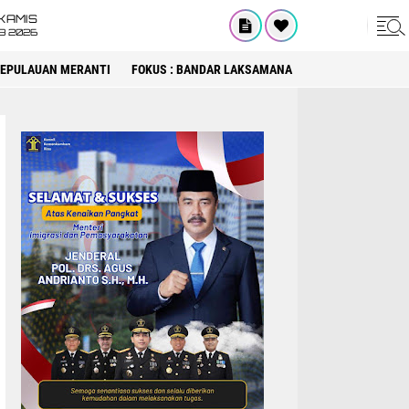
KAMIS
8 2026
 KEPULAUAN MERANTI
FOKUS : BANDAR LAKSAMANA
FOKUS : DPRD KA