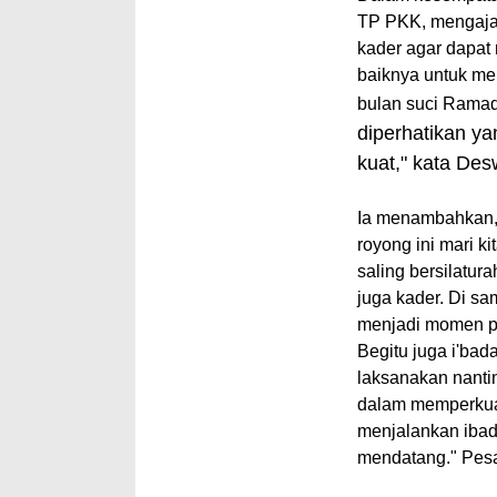
TP PKK, mengaja
kader agar dapat
baiknya untuk me
bulan suci Rama
diperhatikan ya
kuat," kata Des
Ia menambahkan, 
royong ini mari ki
saling bersilatur
juga kader. Di sam
menjadi momen pe
Begitu juga i'bad
laksanakan nant
dalam memperkua
menjalankan iba
mendatang." Pe