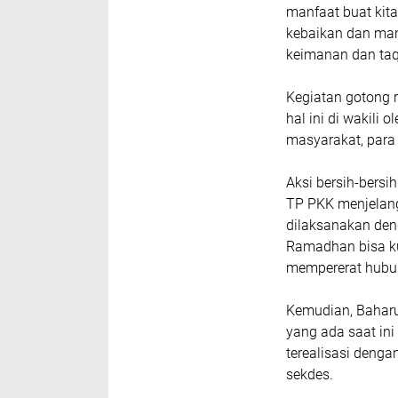
manfaat buat kit
kebaikan dan manf
keimanan dan taq
Kegiatan gotong r
hal ini di wakili 
masyarakat, para
Aksi bersih-bersi
TP PKK menjelang
dilaksanakan den
Ramadhan bisa ku
mempererat hubun
Kemudian, Bahar
yang ada saat in
terealisasi denga
sekdes.