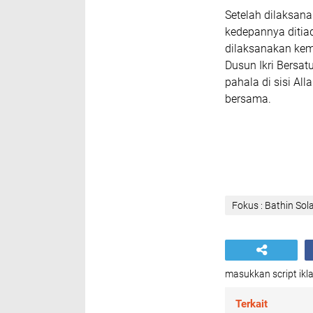
Setelah dilaksana
kedepannya ditia
dilaksanakan kemb
Dusun Ikri Bersat
pahala di sisi Al
bersama.
Fokus : Bathin So
masukkan script ikla
Terkait