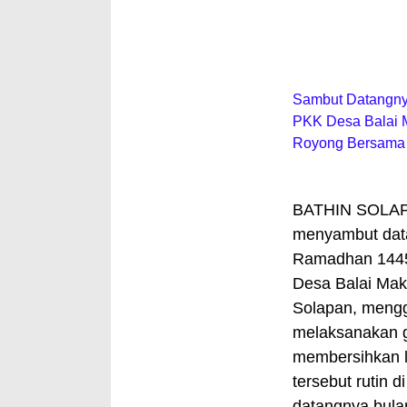
Sambut Datangny
PKK Desa Balai 
Royong Bersama
BATHIN SOLA
menyambut data
Ramadhan 1445
Desa Balai Ma
Solapan, mengg
melaksanakan 
membersihkan l
tersebut rutin d
datangnya bula