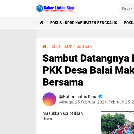
FOKUS : DPRD KABUPATEN BENGKALIS
FOKU
Sambut Datangnya Bulan Suci Ramadan, TP PKK Desa Balai Makam Gelar Gotong Royong Bersama
›
Fokus : Bathin Solapan
Sambut Datangnya 
PKK Desa Balai Ma
Bersama
Kabar Lintas Riau
Minggu, 25 Februari 2024, Februari 25,
masukkan script iklan
disini