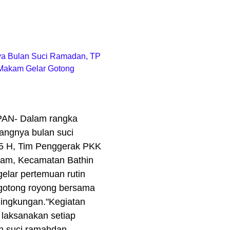
a Bulan Suci Ramadan, TP
Makam Gelar Gotong
PAN
- Dalam rangka
ngnya bulan suci
 H, Tim Penggerak PKK
kam, Kecamatan Bathin
elar pertemuan rutin
gotong royong bersama
ingkungan."Kegiatan
i laksanakan setiap
n suci ramahdan.