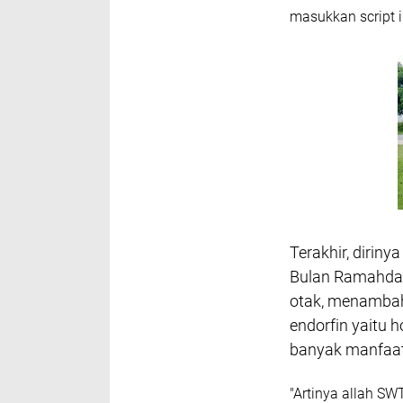
masukkan script i
Terakhir, dirin
Bulan Ramahdan 
otak, menambah
endorfin yaitu
banyak manfaat
"Artinya allah SW