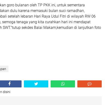
kan goro bulanan oleh TP PKK ini, untuk sementara
dakan dulu karena memasuki bulan suci ramadhan,
ali setelah lebaran Hari Raya Udul Fitri di wilayah RW 06
u, semoga tenaga yang kita curahkan hari ini mendapat
lah SWT."tutup sekdes Balai Makam,kemudian di lanjutkan foto
lapan
n disini