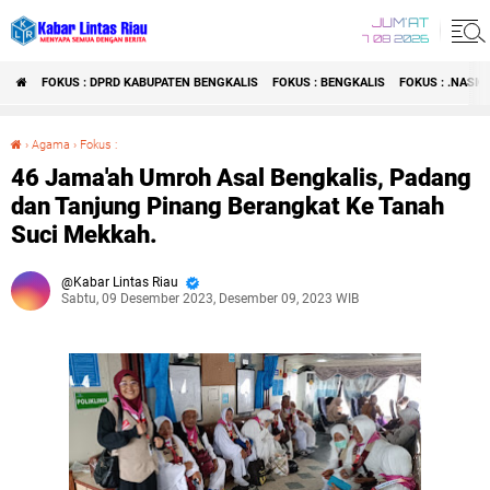
JUM'AT
7 08 2026
FOKUS : DPRD KABUPATEN BENGKALIS
FOKUS : BENGKALIS
FOKUS : .NASI
›
Agama
›
Fokus :
46 Jama'ah Umroh Asal Bengkalis, Padang dan Tanjung Pinang Berangkat Ke Tanah Suci Mekkah.
46 Jama'ah Umroh Asal Bengkalis, Padang
dan Tanjung Pinang Berangkat Ke Tanah
Suci Mekkah.
Kabar Lintas Riau
Sabtu, 09 Desember 2023, Desember 09, 2023 WIB